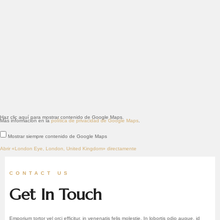
Haz clic aquí para mostrar contenido de Google Maps.
Más información en la
política de privacidad de Google Maps
.
Mostrar siempre contenido de Google Maps
Abrir «London Eye, London, United Kingdom» directamente
CONTACT US
Get In Touch
Emporium tortor vel orci efficitur, in venenatis felis molestie. In lobortis odio augue, id