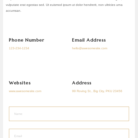
vulputate erat egestas sed. Ut euismod ipsum ut dolor hendrerit, non ultricies urna
accumsan.
Phone Number
Email Address
123-234-1234
hello@awesomesite.com
Websites
Address
www.awesomesite.com
99 Roving St., Big City, PKU 23456