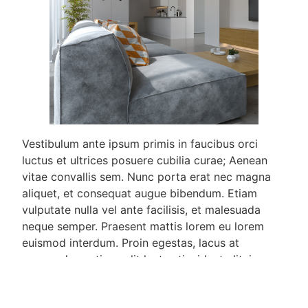
Vestibulum ante ipsum primis in faucibus orci
luctus et ultrices posuere cubilia curae; Aenean
vitae convallis sem. Nunc porta erat nec magna
aliquet, et consequat augue bibendum. Etiam
vulputate nulla vel ante facilisis, et malesuada
neque semper. Praesent mattis lorem eu lorem
euismod interdum. Proin egestas, lacus at
commodo pretium, elit lectus tincidunt elit, in
sodales ipsum magna id neque. Aliquam molestie
est sed tempor vestibulum. Vestibulum interdum