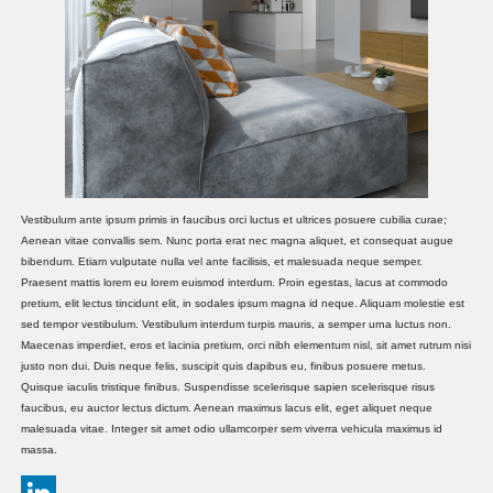
Vestibulum ante ipsum primis in faucibus orci luctus et ultrices posuere cubilia curae;
Aenean vitae convallis sem. Nunc porta erat nec magna aliquet, et consequat augue
bibendum. Etiam vulputate nulla vel ante facilisis, et malesuada neque semper.
Praesent mattis lorem eu lorem euismod interdum. Proin egestas, lacus at commodo
pretium, elit lectus tincidunt elit, in sodales ipsum magna id neque. Aliquam molestie est
sed tempor vestibulum. Vestibulum interdum turpis mauris, a semper urna luctus non.
Maecenas imperdiet, eros et lacinia pretium, orci nibh elementum nisl, sit amet rutrum nisi
justo non dui. Duis neque felis, suscipit quis dapibus eu, finibus posuere metus.
Quisque iaculis tristique finibus. Suspendisse scelerisque sapien scelerisque risus
faucibus, eu auctor lectus dictum. Aenean maximus lacus elit, eget aliquet neque
malesuada vitae. Integer sit amet odio ullamcorper sem viverra vehicula maximus id
massa.