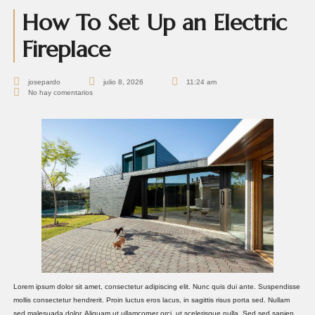
How To Set Up an Electric
Fireplace
josepardo
julio 8, 2026
11:24 am
No hay comentarios
Lorem ipsum dolor sit amet, consectetur adipiscing elit. Nunc quis dui ante. Suspendisse
mollis consectetur hendrerit. Proin luctus eros lacus, in sagittis risus porta sed. Nullam
sed malesuada dolor. Aliquam ut ullamcorper orci, ut scelerisque nulla. Sed sed sapien