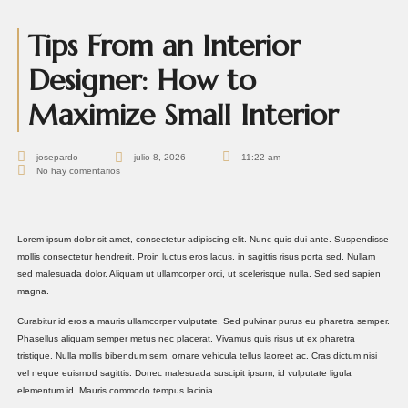
Tips From an Interior
Designer: How to
Maximize Small Interior
josepardo
julio 8, 2026
11:22 am
No hay comentarios
Lorem ipsum dolor sit amet, consectetur adipiscing elit. Nunc quis dui ante. Suspendisse
mollis consectetur hendrerit. Proin luctus eros lacus, in sagittis risus porta sed. Nullam
sed malesuada dolor. Aliquam ut ullamcorper orci, ut scelerisque nulla. Sed sed sapien
magna.
Curabitur id eros a mauris ullamcorper vulputate. Sed pulvinar purus eu pharetra semper.
Phasellus aliquam semper metus nec placerat. Vivamus quis risus ut ex pharetra
tristique. Nulla mollis bibendum sem, ornare vehicula tellus laoreet ac. Cras dictum nisi
vel neque euismod sagittis. Donec malesuada suscipit ipsum, id vulputate ligula
elementum id. Mauris commodo tempus lacinia.