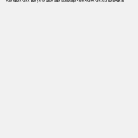
malesuada vitae. Integer sit amet odio ullamcorper sem viverra vehicula maximus id
massa.
LinkedIn
Email
Facebook
Compartir
Deja una respuesta
Tu dirección de correo electrónico no será publicada.
Los campos obligatorios están
marcados con
*
Comentario
*
Nombre
*