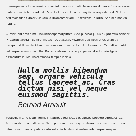
Lorem ipsum dolor sit amet, consectetur adipiscing elit. Nunc quis dui ante. Suspendisse
mollis consectetur hendrerit. Proin luctus eros lacus, in sagittis risus porta sed. Nullam
sed malesuada dolor. Aliquam ut ullamcorper orci, ut scelerisque nulla. Sed sed sapien
magna.
Curabitur id eros a mauris ullamcorper vulputate. Sed pulvinar purus eu pharetra semper.
Phasellus aliquam semper metus nec placerat. Vivamus quis risus ut ex pharetra
tristique. Nulla mollis bibendum sem, ornare vehicula tellus laoreet ac. Cras dictum nisi
vel neque euismod sagittis. Donec malesuada suscipit ipsum, id vulputate ligula
elementum id. Mauris commodo tempus lacinia.
Nulla mollis bibendum
sem, ornare vehicula
tellus laoreet ac. Cras
dictum nisi vel neque
euismod sagittis.
Bernad Arnault
Vestibulum ante ipsum primis in faucibus orci luctus et ultrices posuere cubilia curae;
Aenean vitae convallis sem. Nunc porta erat nec magna aliquet, et consequat augue
bibendum. Etiam vulputate nulla vel ante facilisis, et malesuada neque semper.