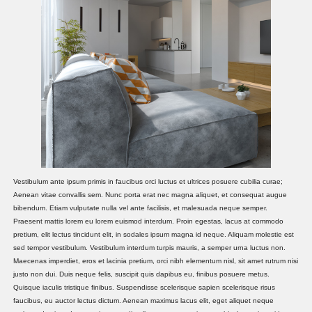
Vestibulum ante ipsum primis in faucibus orci luctus et ultrices posuere cubilia curae;
Aenean vitae convallis sem. Nunc porta erat nec magna aliquet, et consequat augue
bibendum. Etiam vulputate nulla vel ante facilisis, et malesuada neque semper.
Praesent mattis lorem eu lorem euismod interdum. Proin egestas, lacus at commodo
pretium, elit lectus tincidunt elit, in sodales ipsum magna id neque. Aliquam molestie est
sed tempor vestibulum. Vestibulum interdum turpis mauris, a semper urna luctus non.
Maecenas imperdiet, eros et lacinia pretium, orci nibh elementum nisl, sit amet rutrum nisi
justo non dui. Duis neque felis, suscipit quis dapibus eu, finibus posuere metus.
Quisque iaculis tristique finibus. Suspendisse scelerisque sapien scelerisque risus
faucibus, eu auctor lectus dictum. Aenean maximus lacus elit, eget aliquet neque